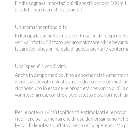
l'India segnava importazioni di spezie per ben 100 milion
prodotti più ricercati e acquistati.
Un aroma inconfondibile
In Europa la cannella è nota e diffusa fin da tempi mol
veniva infatti utilizzato per aromatizzare cibi e bevan
la caratteristica principale di questa pianta lo confe
Una "specie" ricca di virtù
Anche in campo medico, fino a epoche relativamente rec
meno sgradevole il gusto amaro di alcune erbe medicinali
riconosciuto in essa delle proprietà che vanno al di là 
vomito, diarrea, coliche e soprattutto disturbi mestrua
Per le notevoli virtù tonificanti e stimolanti e le propr
ricorrere per aumentare le difese dell'organismo nelle
lenta, di debolezza, affaticamento e inappetenza. Ma po