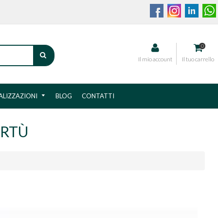
0
CERCA
Il mio account
Il tuo carrello
ALIZZAZIONI
BLOG
CONTATTI
IRTÙ