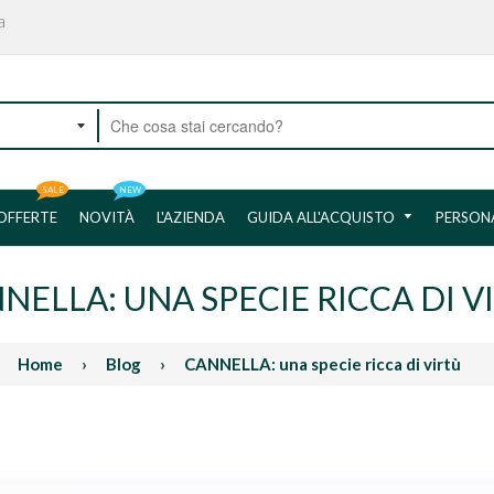
a
SALE
NEW
OFFERTE
NOVITÀ
L'AZIENDA
GUIDA ALL'ACQUISTO
PERSON
NELLA: UNA SPECIE RICCA DI V
Home
›
Blog
›
CANNELLA: una specie ricca di virtù