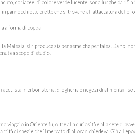
ce acuto, coriacee, di colore verde lucente, sono lunghe da 15 a
i in pannocchiette erette che si trovano all'attaccatura delle 
ra a forma di coppa
la Malesia, si riproduce sia per seme che per talea. Da noi non 
tenuta a scopo di studio.
si acquista in erboristeria, drogheria e negozi di alimentari sot
 viaggio in Oriente fu, oltre alla curiosità e alla sete di avv
ntità di spezie che il mercato di allora richiedeva. Già all'