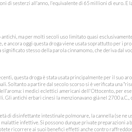
i di sesterzi all'anno, l'equivalente di 65 millioni di euro. E 
to antichi, ma per molti secoli uso limitato quasi esclusivamen
de, e ancora oggi questa droga viene usata soprattutto per i pro
rma significato stesso della parola cinnamomo, che deriva dal 
enti, questa droga è stata usata principalmente per il suo aro
. Soltanto a partire dal secolo scorso si è verificata una "ris
dell'aroma: i medici eclettici americani dell'Ottocento, per es
li. Gli antichi erbari cinesi la menzionavano già nel 2700 a.C.,
ietà di disinfettante intestinale polmonare, la cannella (se ne 
 malattie infettive. Si possono dunque private preparazioni a 
tete ricorrere ai suoi benefici effetti anche contro raffreddore