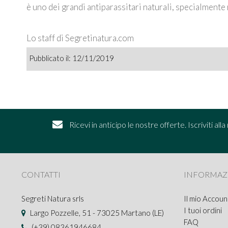
è uno dei grandi antiparassitari naturali, specialmente
Lo staff di Segretinatura.com
Pubblicato il: 12/11/2019
Ricevi in anticipo le nostre offerte. Iscriviti al
CONTATTI
INFORMAZ
Segreti Natura srls
Il mio Accoun
I tuoi ordini
Largo Pozzelle, 51 - 73025 Martano (LE)
FAQ
(+39) 08361946684