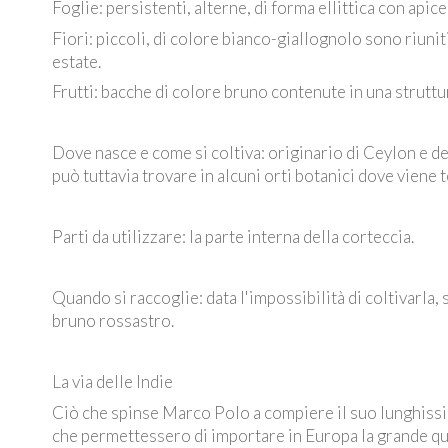
Foglie: persistenti, alterne, di forma ellittica con api
Fiori: piccoli, di colore bianco-giallognolo sono riunit
estate.
Frutti: bacche di colore bruno contenute in una struttu
Dove nasce e come si coltiva: originario di Ceylon e del
può tuttavia trovare in alcuni orti botanici dove viene 
Parti da utilizzare: la parte interna della corteccia.
Quando si raccoglie: data l'impossibilità di coltivarla, 
bruno rossastro.
La via delle Indie
Ciò che spinse Marco Polo a compiere il suo lunghissimo
che permettessero di importare in Europa la grande qua