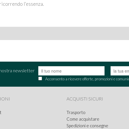
 ricorrendo l'essenza.
la nostra newsletter
Acconsento a ricevere offerte, promozioni e comuni
IONI
ACQUISTI SICURI
t
Trasporto
Come acquistare
Spedizioni e consegne