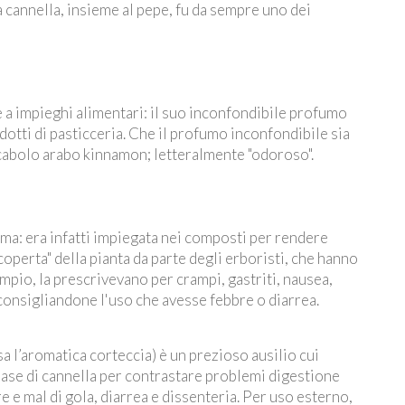
la cannella, insieme al pepe, fu da sempre uno dei
te a impieghi alimentari: il suo inconfondibile profumo
dotti di pasticceria. Che il profumo inconfondibile sia
vocabolo arabo kinnamon; letteralmente "odoroso".
ma: era infatti impiegata nei composti per rendere
coperta" della pianta da parte degli erboristi, che hanno
empio, la prescrivevano per crampi, gastriti, nausea,
 consigliandone l'uso che avesse febbre o diarrea.
usa l’aromatica corteccia) è un prezioso ausilio cui
base di cannella per contrastare problemi digestione
 e mal di gola, diarrea e dissenteria. Per uso esterno,