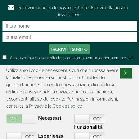
Ricevi in anticipo le nostre offerte. Iscriviti alla nostra
newsletter
ISCRIVITI SUBITO
Acconsento a ricevere offerte, promozioni e comunicazioni commerciali
Utilizziamo i cookie per essere sicuri che tu possa avere
X
la migliore esperienza sul nostro sito. Chiudendo
CONTATTI
questo banner, scorrendo questa pagina, cliccando su
un link o proseguendo la navigazione in altra maniera,
INFORMAZIONI
acconsenti all'uso dei cookie. Per maggiori informazioni,
consulta la
Privacy
e la
Cookies policy
.
ACQUISTI SICURI
Necessari
ON
OFF
ON
OFF
SICUREZZA
Funzionalità
Esperienza
N
OFF
ON
OFF