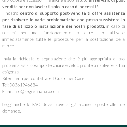
di prodotti e accessori ma anche e soprattuto
un servizio di post
vendita per non lasciarti solo in caso di necessità
.
Il nostro
centro di supporto post-vendita ti offre assistenza
per risolvere le varie problematiche che posso sussistere in
fase di utilizzo o installazione dei nostri prodotti,
in caso di
reclami per mal funzionamento o altro per attivare
immediatamente tutte le procedure per la sostituzione della
merce.
Invia la richiesta o segnalazione che è più appropriata al tuo
problema avrai così riposte chiare e veloci pronte a risolvere la tua
esigenza.
Riferimenti per contattare il Customer Care:
Tel: 08361946684
Email:
info@segretinatura.com
Leggi anche le
FAQ
dove troverai già alcune risposte alle tue
domande.