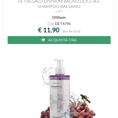
SET REGALO DIVINUM BAGNO DOCCIA E
SHAMPOO BALSAMO
1 SET
DiVinum
Cod.
DET4796
€ 11,90
(Iva inclusa)
ACQUISTA ORA