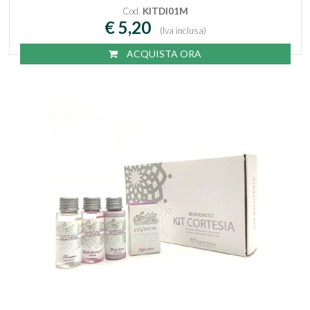
Cod.
KITDI01M
€ 5,20
(Iva inclusa)
ACQUISTA ORA