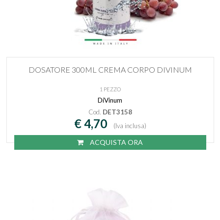
DOSATORE 300ML CREMA CORPO DIVINUM
1 PEZZO
DiVinum
Cod.
DET3158
€ 4,70
(Iva inclusa)
ACQUISTA ORA