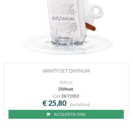
VANITY SET DIVINUM
50 PEZZI
DiVinum
Cod.
DET2052
€ 25,80
(Iva inclusa)
ACQUISTA ORA