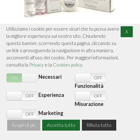
Utilizziamo i cookie per essere sicuri che tu possa avere
X
la migliore esperienza sul nostro sito. Chiudendo
questo banner, scorrendo questa pagina, cliccando su
WELCOME KIT HOTEL DIVINUM SBSC
un link o proseguendo la navigazione in altra maniera,
acconsenti all'uso dei cookie. Per maggiori informazioni,
1 COFANETTO
consulta la
Privacy
e la
Cookies policy
.
Welcome Kit
Cod.
KITDI03B
Necessari
ON
OFF
ON
OFF
€ 5,00
(Iva inclusa)
Funzionalità
Esperienza
ACQUISTA ORA
N
OFF
ON
OFF
Misurazione
Marketing
N
OFF
1
Scopri di più
Accetta tutto
Rifiuta tutto