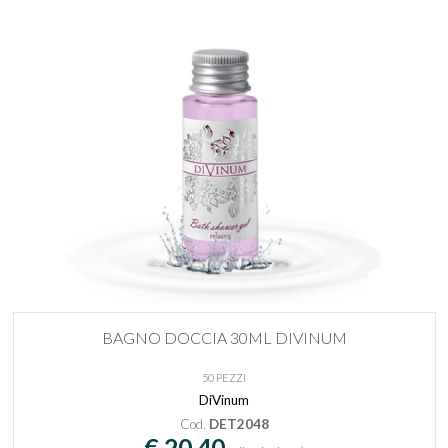
BAGNO DOCCIA 30ML DIVINUM
50 PEZZI
DiVinum
Cod.
DET2048
€ 20,40