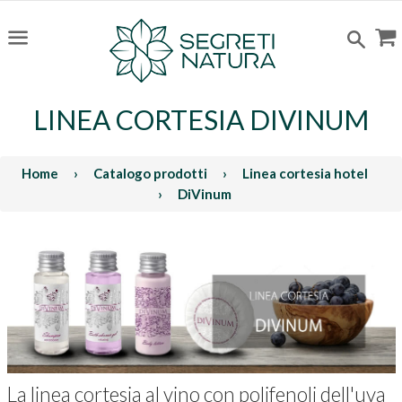
C
Cerc
Menu
LINEA CORTESIA DIVINUM
Home
›
Catalogo prodotti
›
Linea cortesia hotel
›
DiVinum
La linea cortesia al vino con polifenoli dell'uva