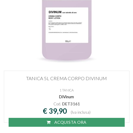
TANICA 5L CREMA CORPO DIVINUM
1 TANICA
DiVinum
Cod.
DET3161
€ 39,90
(Iva inclusa)
ACQUISTA ORA