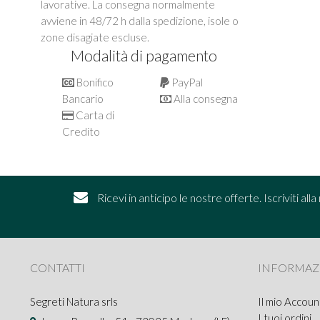
lavorative. La consegna normalmente
avviene in 48/72 h dalla spedizione, isole o
zone disagiate escluse.
Modalità di pagamento
Bonifico
PayPal
Bancario
Alla consegna
Carta di
Credito
Ricevi in anticipo le nostre offerte. Iscriviti al
CONTATTI
INFORMAZ
Segreti Natura srls
Il mio Accoun
I tuoi ordini