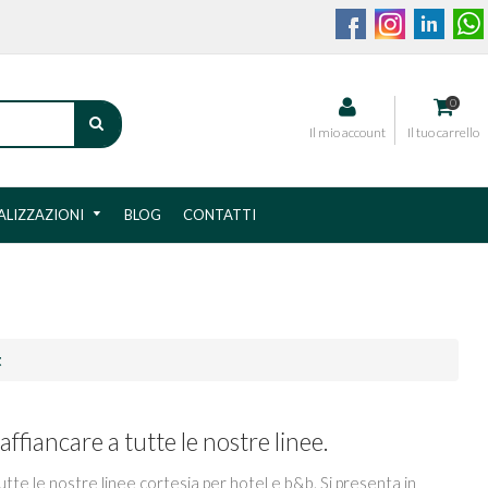
0
CERCA
Il mio account
Il tuo carrello
ALIZZAZIONI
BLOG
CONTATTI
t
affiancare a tutte le nostre linee.
tutte le nostre linee cortesia per hotel e b&b. Si presenta in