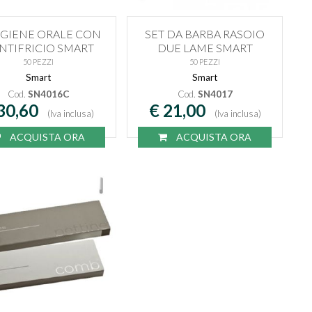
 IGIENE ORALE CON
SET DA BARBA RASOIO
NTIFRICIO SMART
DUE LAME SMART
50 PEZZI
50 PEZZI
Smart
Smart
Cod.
SN4016C
Cod.
SN4017
30,60
€ 21,00
(Iva inclusa)
(Iva inclusa)
ACQUISTA ORA
ACQUISTA ORA