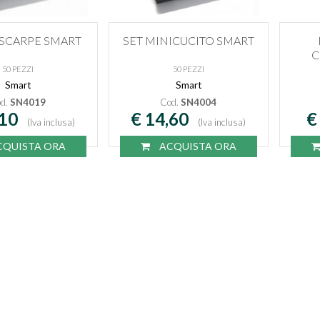
 SCARPE SMART
SET MINICUCITO SMART
C
50 PEZZI
50 PEZZI
Smart
Smart
d.
SN4019
Cod.
SN4004
,10
€ 14,60
€
(Iva inclusa)
(Iva inclusa)
QUISTA ORA
ACQUISTA ORA