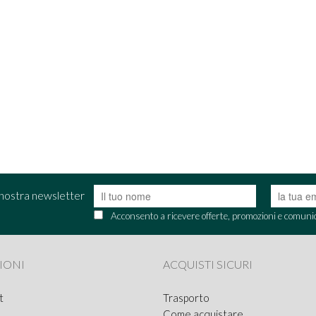
la nostra newsletter
Acconsento a ricevere offerte, promozioni e comuni
IONI
ACQUISTI SICURI
t
Trasporto
Come acquistare