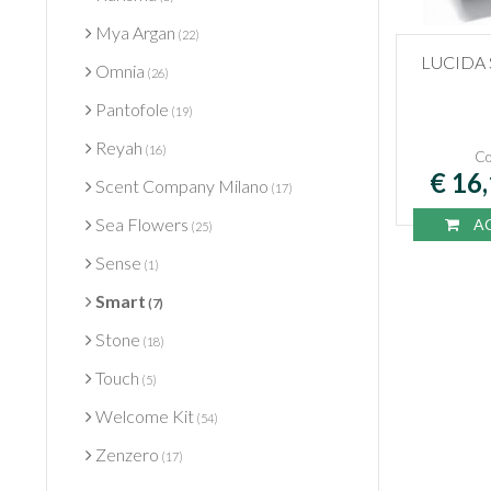
Mya Argan
(22)
LUCIDA
Omnia
(26)
Pantofole
(19)
Reyah
(16)
Co
€ 16
Scent Company Milano
(17)
Sea Flowers
AC
(25)
Sense
(1)
Smart
(7)
Stone
(18)
Touch
(5)
Welcome Kit
(54)
Zenzero
(17)