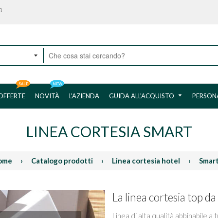
a
SALE
NEW
OFFERTE
NOVITÀ
L'AZIENDA
GUIDA ALL'ACQUISTO
PERSON
LINEA CORTESIA SMART
ome
›
Catalogo prodotti
›
Linea cortesia hotel
›
Smar
La linea cortesia top da 
Linea di alta qualità abbinabile a 