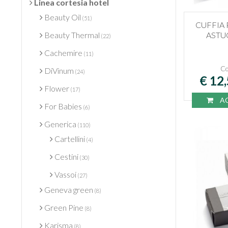
Linea cortesia hotel
Beauty Oil
(51)
CUFFIA 
ASTU
Beauty Thermal
(22)
Cachemire
(11)
Co
DiVinum
(24)
€ 12
Flower
(17)
AC
For Babies
(6)
Generica
(110)
Cartellini
(4)
Cestini
(30)
Vassoi
(27)
Geneva green
(8)
Green Pine
(8)
Karisma
(8)