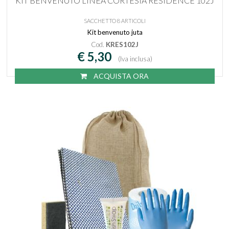
KIT BENVENUTO LINEA CORTESIA RESIDENCE 102J
SACCHETTO 8 ARTICOLI
Kit benvenuto juta
Cod.
KRES102J
€ 5,30
(Iva inclusa)
ACQUISTA ORA