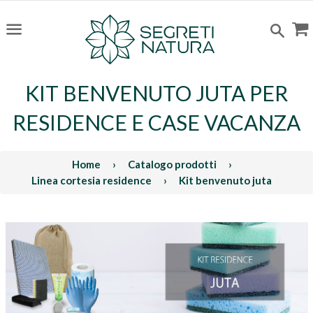
C
Cerc
Menu
KIT BENVENUTO JUTA PER
RESIDENCE E CASE VACANZA
Home
›
Catalogo prodotti
›
Linea cortesia residence
›
Kit benvenuto juta