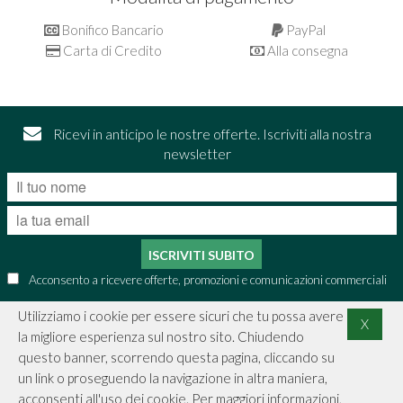
Bonifico Bancario
PayPal
Carta di Credito
Alla consegna
Ricevi in anticipo le nostre offerte. Iscriviti alla nostra
newsletter
ISCRIVITI SUBITO
Acconsento a ricevere offerte, promozioni e comunicazioni commerciali
Utilizziamo i cookie per essere sicuri che tu possa avere
X
la migliore esperienza sul nostro sito. Chiudendo
CONTATTI
questo banner, scorrendo questa pagina, cliccando su
un link o proseguendo la navigazione in altra maniera,
INFORMAZIONI
acconsenti all'uso dei cookie. Per maggiori informazioni,