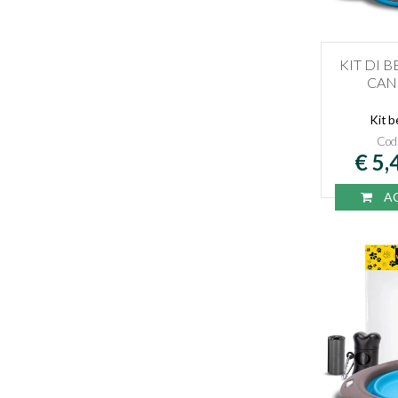
KIT DI 
CANI
Kit b
Cod
€ 5,
AC