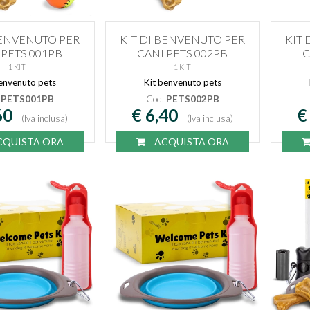
BENVENUTO PER
KIT DI BENVENUTO PER
KIT
 PETS 001PB
CANI PETS 002PB
C
1 KIT
1 KIT
envenuto pets
Kit benvenuto pets
.
PETS001PB
Cod.
PETS002PB
60
€ 6,40
€
(Iva inclusa)
(Iva inclusa)
QUISTA ORA
ACQUISTA ORA