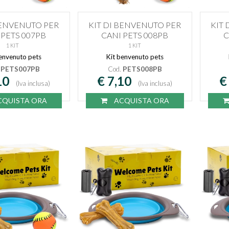
BENVENUTO PER
KIT DI BENVENUTO PER
KIT
 PETS 007PB
CANI PETS 008PB
C
1 KIT
1 KIT
envenuto pets
Kit benvenuto pets
.
PETS007PB
Cod.
PETS008PB
10
€ 7,10
€
(Iva inclusa)
(Iva inclusa)
QUISTA ORA
ACQUISTA ORA