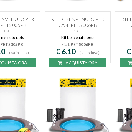
BENVENUTO PER
KIT DI BENVENUTO PER
KIT
 PETS 005PB
CANI PETS 006PB
1 KIT
1 KIT
envenuto pets
Kit benvenuto pets
.
PETS005PB
Cod.
PETS006PB
10
€ 6,10
€
(Iva inclusa)
(Iva inclusa)
QUISTA ORA
ACQUISTA ORA