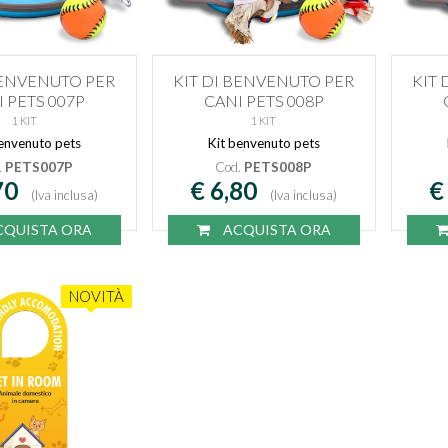
BENVENUTO PER
KIT DI BENVENUTO PER
KIT
 PETS 007P
CANI PETS 008P
1 KIT
1 KIT
envenuto pets
Kit benvenuto pets
.
PETS007P
Cod.
PETS008P
70
€ 6,80
€
(Iva inclusa)
(Iva inclusa)
QUISTA ORA
ACQUISTA ORA
NOVITÀ