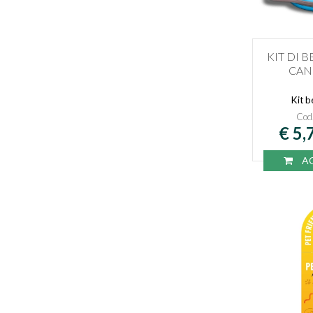
KIT DI 
CANI
Kit b
Cod
€ 5,
AC