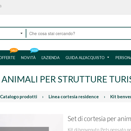
a
SALE
NEW
OFFERTE
NOVITÀ
L'AZIENDA
GUIDA ALL'ACQUISTO
PERSON
R ANIMALI PER STRUTTURE TUR
Catalogo prodotti
›
Linea cortesia residence
›
Kit benve
Set di cortesia per anim
Kit di benvenuto Pets pensato pe