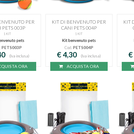
BENVENUTO PER
KIT DI BENVENUTO PER
KIT
 PETS 003P
CANI PETS 004P
1 KIT
1 KIT
envenuto pets
Kit benvenuto pets
.
PETS003P
Cod.
PETS004P
40
€ 4,30
€
(Iva inclusa)
(Iva inclusa)
QUISTA ORA
ACQUISTA ORA