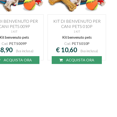
 DI BENVENUTO PER
KIT DI BENVENUTO PER
CANI PETS 009P
CANI PETS 010P
1 KIT
1 KIT
Kit benvenuto pets
Kit benvenuto pets
Cod.
PETS009P
Cod.
PETS010P
 8,90
€ 10,60
(Iva inclusa)
(Iva inclusa)
ACQUISTA ORA
ACQUISTA ORA