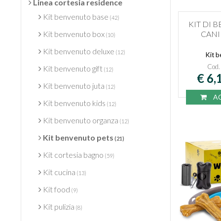
Linea cortesia residence
Kit benvenuto base
(42)
KIT DI 
CANI
Kit benvenuto box
(10)
Kit benvenuto deluxe
(12)
Kit b
Cod
Kit benvenuto gift
(12)
€ 6,
Kit benvenuto juta
(12)
AC
Kit benvenuto kids
(12)
Kit benvenuto organza
(12)
Kit benvenuto pets
(21)
Kit cortesia bagno
(59)
Kit cucina
(13)
Kit food
(9)
Kit pulizia
(8)