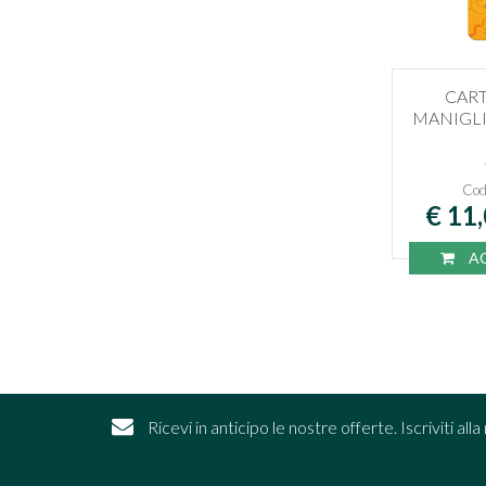
CAR
MANIGLI
Cod
€ 11
AC
Ricevi in anticipo le nostre offerte. Iscriviti al