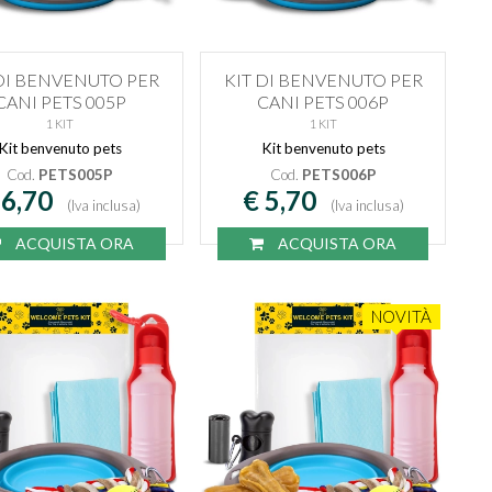
 DI BENVENUTO PER
KIT DI BENVENUTO PER
CANI PETS 005P
CANI PETS 006P
1 KIT
1 KIT
Kit benvenuto pets
Kit benvenuto pets
Cod.
PETS005P
Cod.
PETS006P
 6,70
€ 5,70
(Iva inclusa)
(Iva inclusa)
ACQUISTA ORA
ACQUISTA ORA
NOVITÀ