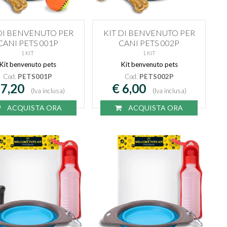
 DI BENVENUTO PER
KIT DI BENVENUTO PER
CANI PETS 001P
CANI PETS 002P
1 KIT
1 KIT
Kit benvenuto pets
Kit benvenuto pets
Cod.
PETS001P
Cod.
PETS002P
 7,20
€ 6,00
(Iva inclusa)
(Iva inclusa)
ACQUISTA ORA
ACQUISTA ORA