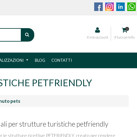
0
CERCA
Il mio account
Il tuo carrello
ALIZZAZIONI
BLOG
CONTATTI
ISTICHE PETFRIENDLY
nuto pets
ali per strutture turistiche petfriendly
r le strutture ricettive PETFRIENDLY, creato per rendere