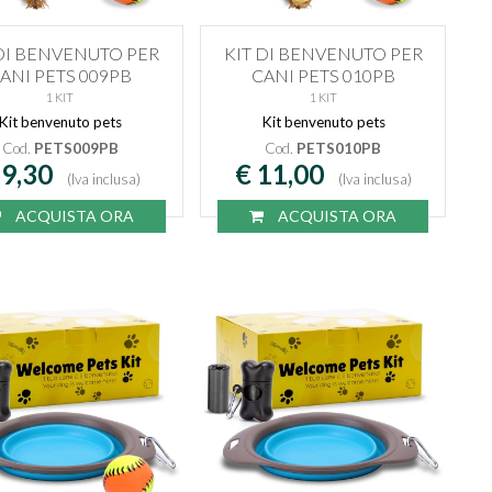
 DI BENVENUTO PER
KIT DI BENVENUTO PER
ANI PETS 009PB
CANI PETS 010PB
1 KIT
1 KIT
Kit benvenuto pets
Kit benvenuto pets
Cod.
PETS009PB
Cod.
PETS010PB
 9,30
€ 11,00
(Iva inclusa)
(Iva inclusa)
ACQUISTA ORA
ACQUISTA ORA