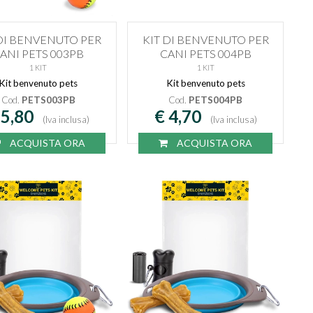
 DI BENVENUTO PER
KIT DI BENVENUTO PER
ANI PETS 003PB
CANI PETS 004PB
1 KIT
1 KIT
Kit benvenuto pets
Kit benvenuto pets
Cod.
PETS003PB
Cod.
PETS004PB
 5,80
€ 4,70
(Iva inclusa)
(Iva inclusa)
ACQUISTA ORA
ACQUISTA ORA