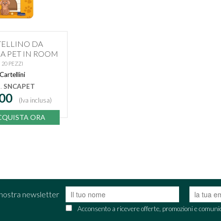
TELLINO DA
A PET IN ROOM
20 PEZZI
Cartellini
.
SNCAPET
,00
(Iva inclusa)
QUISTA ORA
la nostra newsletter
Acconsento a ricevere offerte, promozioni e comuni