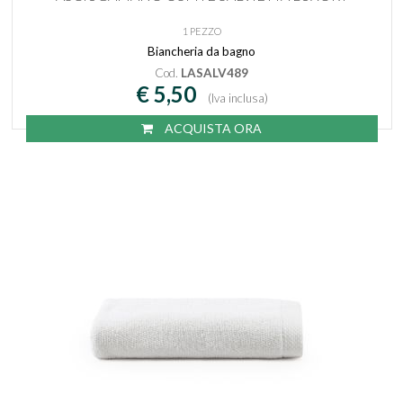
1 PEZZO
Biancheria da bagno
Cod.
LASALV489
€ 5,50
(Iva inclusa)
ACQUISTA ORA