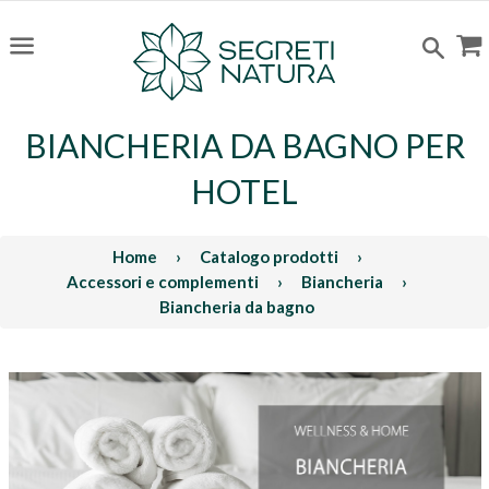
C
Cerc
Menu
BIANCHERIA DA BAGNO PER
HOTEL
Home
›
Catalogo prodotti
›
Accessori e complementi
›
Biancheria
›
Biancheria da bagno