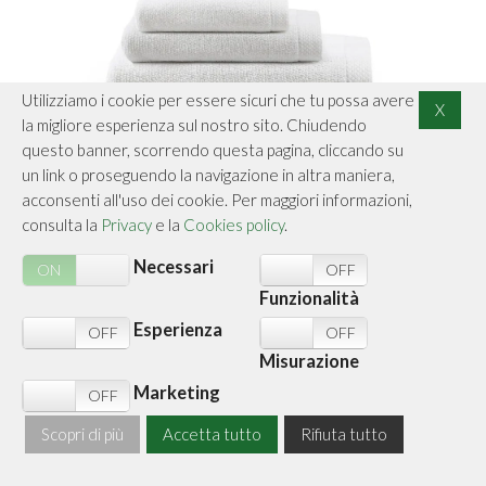
Utilizziamo i cookie per essere sicuri che tu possa avere
X
la migliore esperienza sul nostro sito. Chiudendo
questo banner, scorrendo questa pagina, cliccando su
un link o proseguendo la navigazione in altra maniera,
acconsenti all'uso dei cookie. Per maggiori informazioni,
consulta la
Privacy
e la
Cookies policy
.
SET 3 PEZZI ASCIUGAMANI OSPITE LUXORY
Necessari
ON
OFF
ON
OFF
1 SET
Funzionalità
Biancheria da bagno
Esperienza
N
OFF
ON
OFF
Cod.
LASETLU
Misurazione
€ 21,10
(Iva inclusa)
Marketing
N
OFF
ACQUISTA ORA
Scopri di più
Accetta tutto
Rifiuta tutto