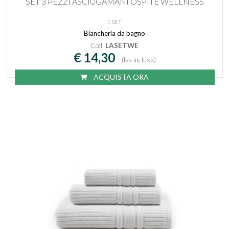
SET 3 PEZZI ASCIUGAMANI OSPITE WELLNESS
1 SET
Biancheria da bagno
Cod.
LASETWE
€ 14,30
(Iva inclusa)
ACQUISTA ORA