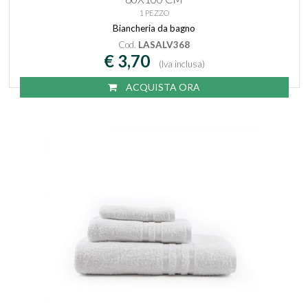
1 PEZZO
Biancheria da bagno
Cod.
LASALV368
€ 3,70
(Iva inclusa)
ACQUISTA ORA