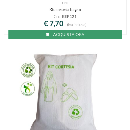
1 KIT
Kit cortesia bagno
Cod.
BEP121
€ 7,70
(Iva inclusa)
ACQUISTA ORA