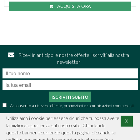
ACQUISTA ORA
Ricevi in anticipo le nostre offerte. Iscriviti alla nostra
newsletter
ISCRIVITI SUBITO
Acconsento a ricevere offerte, promozioni e comunicazioni commerciali
Utilizziamo i cookie per essere sicuri che tu possa avere
X
la migliore esperienza sul nostro sito. Chiudendo
CONTATTI
questo banner, scorrendo questa pagina, cliccando su
un link o proseguendo la navigazione in altra maniera,