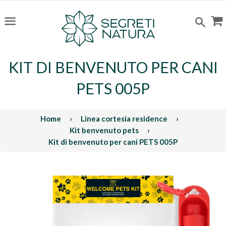
C
Cerc
Menu
KIT DI BENVENUTO PER CANI
PETS 005P
Home
›
Linea cortesia residence
›
Kit benvenuto pets
›
Kit di benvenuto per cani PETS 005P