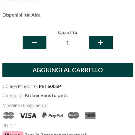
Alta
Disponibilità:
Quantità
−
+
AGGIUNGI AL CARRELLO
Codice Prodotto:
PETS005P
Kit benvenuto pets
Categoria:
Modalità di pagamento:
oppure
Paga in 3 rate senza interessi