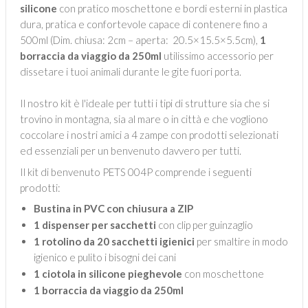
silicone
con pratico moschettone e bordi esterni in plastica
dura, pratica e confortevole capace di contenere fino a
500ml (Dim. chiusa: 2cm – aperta: 20.5×15.5×5.5cm),
1
borraccia da viaggio da 250ml
utilissimo accessorio per
dissetare i tuoi animali durante le gite fuori porta.
Il nostro kit è l'ideale per tutti i tipi di strutture sia che si
trovino in montagna, sia al mare o in città e che vogliono
coccolare i nostri amici a 4 zampe con prodotti selezionati
ed essenziali per un benvenuto davvero per tutti.
Il kit di benvenuto PETS 004P comprende i seguenti
prodotti:
Bustina in PVC con chiusura a ZIP
1 dispenser per sacchetti
con clip per guinzaglio
1 rotolino da 20 sacchetti igienici
per smaltire in modo
igienico e pulito i bisogni dei cani
1 ciotola in silicone pieghevole
con moschettone
1 borraccia da viaggio da 250ml