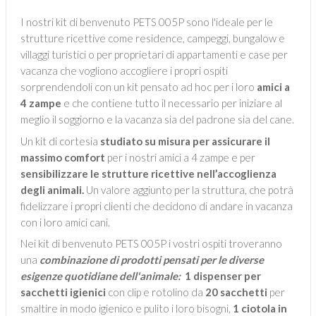
I nostri kit di benvenuto PETS 005P sono l'ideale per le
strutture ricettive come residence, campeggi, bungalow e
villaggi turistici o per proprietari di appartamenti e case per
vacanza che vogliono accogliere i propri ospiti
sorprendendoli con un kit pensato ad hoc per i loro
amici a
4 zampe
e che contiene tutto il necessario per iniziare al
meglio il soggiorno e la vacanza sia del padrone sia del cane.
Un kit di cortesia
studiato su misura per assicurare il
massimo comfort
per i nostri amici a 4 zampe e per
sensibilizzare le strutture ricettive nell’accoglienza
degli animali.
Un valore aggiunto per la struttura, che potrà
fidelizzare i propri clienti che decidono di andare in vacanza
con i loro amici cani.
Nei kit di benvenuto PETS 005P i vostri ospiti troveranno
una
combinazione di prodotti pensati per le diverse
esigenze quotidiane dell'animale:
1 dispenser per
sacchetti igienici
con clip e rotolino da
20 sacchetti
per
smaltire in modo igienico e pulito i loro bisogni,
1 ciotola in