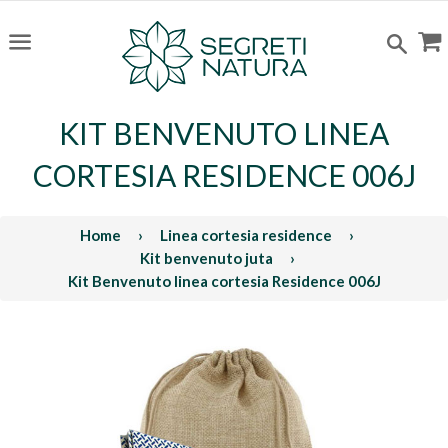
C
Cerc
Menu
KIT BENVENUTO LINEA
CORTESIA RESIDENCE 006J
Home
›
Linea cortesia residence
›
Kit benvenuto juta
›
Kit Benvenuto linea cortesia Residence 006J