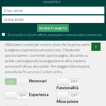
newsletter
ISCRIVITI SUBITO
Acconsento a ricevere offerte, promozioni e comunicazioni commerciali
Utilizziamo i cookie per essere sicuri che tu possa avere
X
la migliore esperienza sul nostro sito. Chiudendo
CONTATTI
questo banner, scorrendo questa pagina, cliccando su
un link o proseguendo la navigazione in altra maniera,
INFORMAZIONI
acconsenti all'uso dei cookie. Per maggiori informazioni,
consulta la
Privacy
e la
Cookies policy
.
ACQUISTI SICURI
Necessari
ON
OFF
ON
OFF
SICUREZZA
Funzionalità
Esperienza
N
OFF
ON
OFF
Misurazione
Chi Siamo
Cookies Policy
Privacy Policy
Contattaci