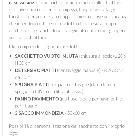
case vacanza
sono particolarmente adatti alle strutture
ricettive quali residence, campeggi, bungalow e villaggi
turistici o per proprietari di appartamenti e case per vacanza
che intendono offrire un prodotto di cortesia ai propri
ospiti, spesso stanchi dopo il viaggio affrontato per giungere
presso la struttura.
Il kit comprende i seguenti prodotti:
SACCHETTO VUOTO IN JUTA
(chiusura a laccio) L 20 x
H 30 cm
DETERSIVO PIATTI
(per lavaggio manuale) - FLACONE
da 50 ml
SPUGNA PIATTI
per piatti e stoviglie (da un lato la
spugna e dall'altro la fibra abrasiva)
PANNO PAVIMENTO
(multiuso ideale per pavimenti e
per il bagno)
3 SACCO IMMONDIZIA
- 50x60 cm
Possibilità di personalizzazione del sacchetto con il proprio
logo: