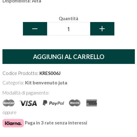
Alta
Disponibilità:
Quantità
−
+
AGGIUNGI AL CARRELLO
Codice Prodotto:
KRES006J
Kit benvenuto juta
Categoria:
Modalità di pagamento:
oppure
Paga in 3 rate senza interessi