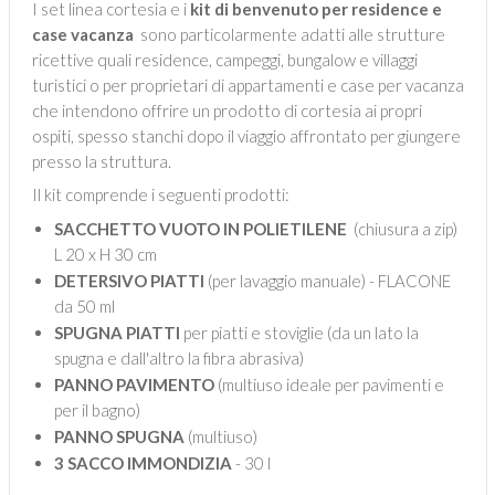
I set linea cortesia e i
kit di benvenuto per residence e
case vacanza
sono particolarmente adatti alle strutture
ricettive quali residence, campeggi, bungalow e villaggi
turistici o per proprietari di appartamenti e case per vacanza
che intendono offrire un prodotto di cortesia ai propri
ospiti, spesso stanchi dopo il viaggio affrontato per giungere
presso la struttura.
Il kit comprende i seguenti prodotti:
SACCHETTO VUOTO IN POLIETILENE
(chiusura a zip)
L 20 x H 30 cm
DETERSIVO PIATTI
(per lavaggio manuale) - FLACONE
da 50 ml
SPUGNA PIATTI
per piatti e stoviglie (da un lato la
spugna e dall'altro la fibra abrasiva)
PANNO PAVIMENTO
(multiuso ideale per pavimenti e
per il bagno)
PANNO SPUGNA
(multiuso)
3 SACCO IMMONDIZIA
- 30 l