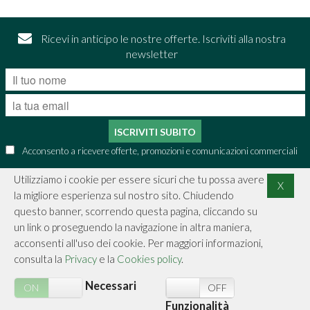
Ricevi in anticipo le nostre offerte. Iscriviti alla nostra
newsletter
ISCRIVITI SUBITO
Acconsento a ricevere offerte, promozioni e comunicazioni commerciali
Utilizziamo i cookie per essere sicuri che tu possa avere
X
la migliore esperienza sul nostro sito. Chiudendo
CONTATTI
questo banner, scorrendo questa pagina, cliccando su
un link o proseguendo la navigazione in altra maniera,
INFORMAZIONI
acconsenti all'uso dei cookie. Per maggiori informazioni,
consulta la
Privacy
e la
Cookies policy
.
ACQUISTI SICURI
Necessari
ON
OFF
ON
OFF
SICUREZZA
Funzionalità