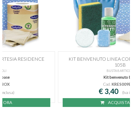
KIT BENVENUTO LINEA CORTESIA RESIDENCE
105B
BUSTA 8 ARTICOLI
Kit benvenuto base
Cod.
KRES009BOX
€ 3,40
(Iva inclusa)
ACQUISTA ORA