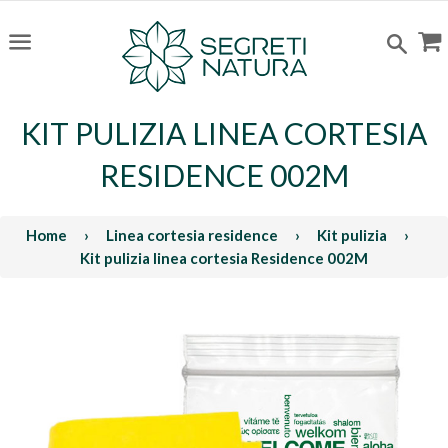
C
Cerc
Menu
KIT PULIZIA LINEA CORTESIA
RESIDENCE 002M
Home
›
Linea cortesia residence
›
Kit pulizia
›
Kit pulizia linea cortesia Residence 002M