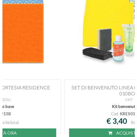
SET DI BENVENUTO LINEA CORTESIA RESIDENCE
010BOX
1 KIT
Kit benvenuto box
Cod.
KRES010BOX
€ 3,40
(Iva inclusa)
ACQUISTA ORA