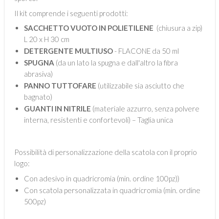
Il kit comprende i seguenti prodotti:
SACCHETTO VUOTO IN POLIETILENE
(chiusura a zip)
L 20 x H 30 cm
DETERGENTE MULTIUSO
- FLACONE da 50 ml
SPUGNA
(da un lato la spugna e dall'altro la fibra
abrasiva)
PANNO TUTTOFARE
(utilizzabile sia asciutto che
bagnato)
GUANTI IN NITRILE
(materiale azzurro, senza polvere
interna, resistenti e confortevoli) – Taglia unica
Possibilità di personalizzazione della scatola con il proprio
logo:
Con adesivo in quadricromia (min. ordine 100pz))
Con scatola personalizzata in quadricromia (min. ordine
500pz)