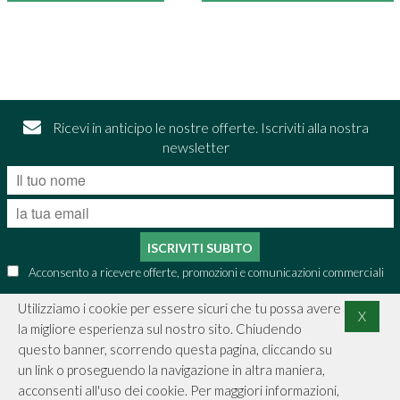
Ricevi in anticipo le nostre offerte. Iscriviti alla nostra
newsletter
ISCRIVITI SUBITO
Acconsento a ricevere offerte, promozioni e comunicazioni commerciali
Utilizziamo i cookie per essere sicuri che tu possa avere
X
la migliore esperienza sul nostro sito. Chiudendo
CONTATTI
questo banner, scorrendo questa pagina, cliccando su
un link o proseguendo la navigazione in altra maniera,
INFORMAZIONI
acconsenti all'uso dei cookie. Per maggiori informazioni,